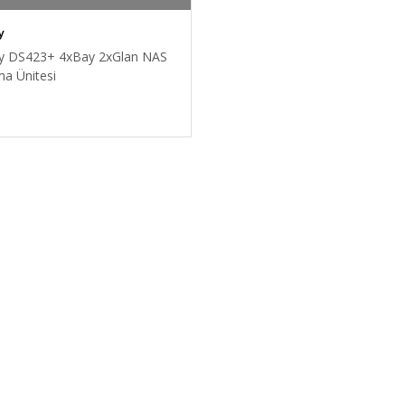
y
y DS423+ 4xBay 2xGlan NAS
a Ünitesi