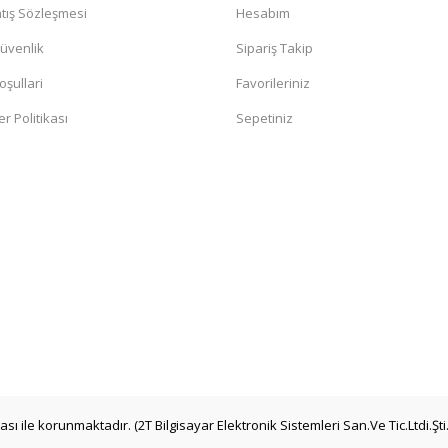
tış Sözleşmesi
Hesabım
Güvenlik
Sipariş Takip
oşullari
Favorileriniz
er Politikası
Sepetiniz
kası ile korunmaktadır. (2T Bilgisayar Elektronik Sistemleri San.Ve Tic.Ltdi.Şti.