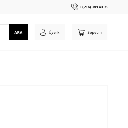
0(216) 389 40 95
ARA
Üyelik
Sepetim