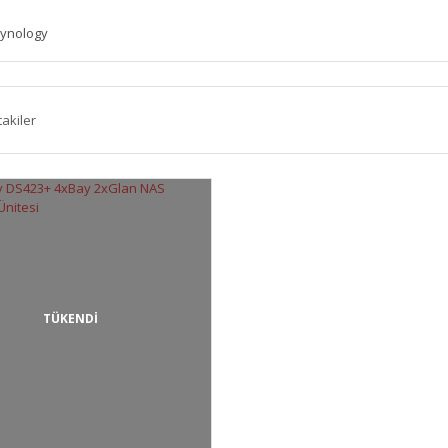
ynology
takiler
TÜKENDİ